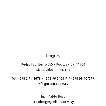
Uruguay
Pedro Fco. Berro 755 - Pocitos - CP: 11400
Montevideo – Uruguay
Tel:
+598 2 7113678
/
+598 99 546317
/
+598 98 107579
info@misura.com.uy
Juan Pablo Roca
rocadesign@misura.com.uy