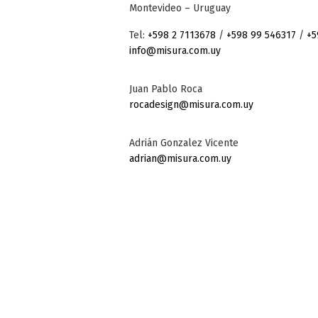
Montevideo – Uruguay
Tel:
+598 2 7113678
/
+598 99 546317
/
+5
info@misura.com.uy
Juan Pablo Roca
rocadesign@misura.com.uy
Adrián Gonzalez Vicente
adrian@misura.com.uy