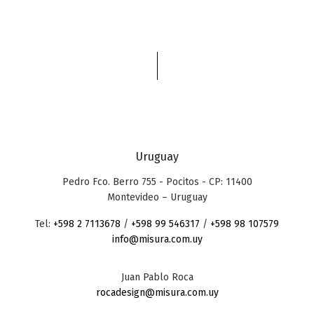
Uruguay
Pedro Fco. Berro 755 - Pocitos - CP: 11400
Montevideo – Uruguay
Tel:
+598 2 7113678
/
+598 99 546317
/
+598 98 107579
info@misura.com.uy
Juan Pablo Roca
rocadesign@misura.com.uy